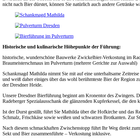
nicht nach Bier dürstet, können Sie natürlich auch andere Getränke w
Historische und kulinarische Höhepunkte der Führung:
historische, wunderschöne Bauwerke Zwickelbier-Verkostung im Rad
Braumeisterschmaus im Pulverturm (mehrere Gerichte zur Auswahl)
Schankmagd Mathilda nimmt Sie mit auf eine unterhaltsame Zeitreise 
und weiß daher einiges über das wohl berühmteste Bier der Region zu
der Dresdner Heide.
Unsere Dresdner Bierführung beginnt am Kronentor des Zwingers. Die 
Radeberger Spezialausschank die glänzenden Kupferkessel, die den kos
Ist der Durst gestillt, führt Sie Mathilda über die Hofkirche und da
Schmalz, Frischkäse sowie weißen und schwarzen Brotkanten. Zur Stä
Nach diesem schmackhaften Zwischenstopp führt Ihr Weg direkt zum 
Sekt und Bier zusammenführte – Verkostung inklusive.