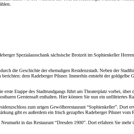
ählen.
eberger Spezialausschank sächsische Brotzeit im Sophienkeller Herr
durch die Geschichte der ehemaligen Residenzstadt. Neben der Stadthist
 berichten: dem Radeberger Pilsner. Immerhin entsteht der goldgelbe G
erste Etappe des Stadtrundgangs führt am Theaterplatz vorbei, über d
tbaren Gerstensaft enthalten. Hier können Sie nun ein unfiltriertes R
s Residenzschloss zum urigen Gewölberestaurant “Sophienkeller”. Dort e
rkung gibt es außerdem ein frisch gezapftes Radeberger Pilsner vom F
Neumarkt in das Restaurant “Dresden 1900”. Dort erfahren Sie mehr ü