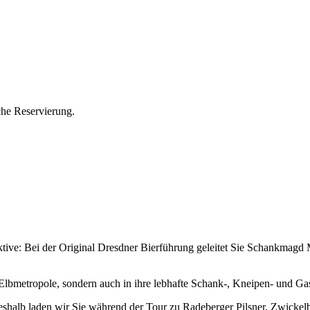
che Reservierung.
ektive: Bei der Original Dresdner Bierführung geleitet Sie Schankmagd
n Elbmetropole, sondern auch in ihre lebhafte Schank-, Kneipen- und Ga
 Deshalb laden wir Sie während der Tour zu Radeberger Pilsner, Zwicke